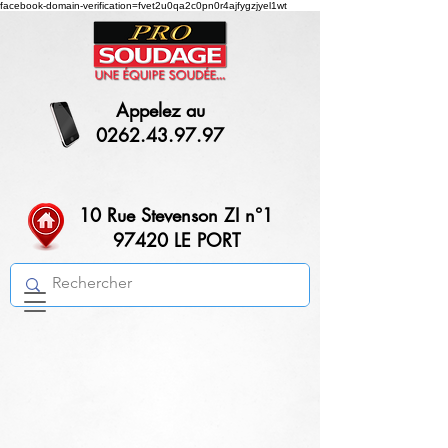
facebook-domain-verification=fvet2u0qa2c0pn0r4ajfygzjyel1wt
Appelez au
0262.43.97.97
10 Rue Stevenson ZI n°1
97420 LE PORT