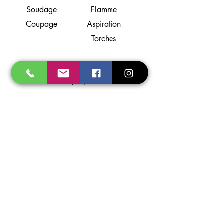
Soudage
Flamme
Coupage
Aspiration
Torches
Support
A propos
Localisation
Contact
Partenaires
Photos non contractuelles - Prosoudage se
réserve le droit de modifier ses appareils
sans préavis. Les illustrations, descriptions