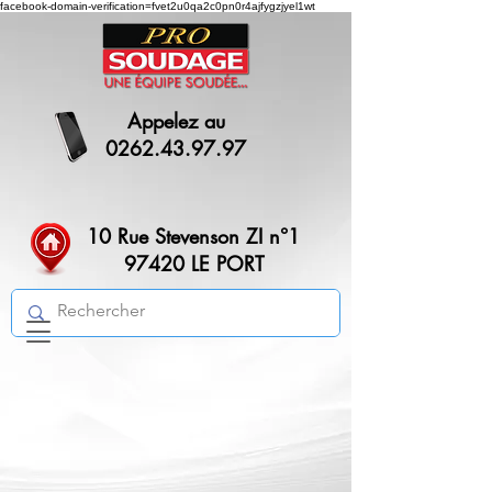
facebook-domain-verification=fvet2u0qa2c0pn0r4ajfygzjyel1wt
Appelez au
0262.43.97.97
10 Rue Stevenson ZI n°1
97420 LE PORT